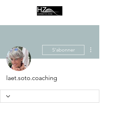
Plus d'actions
S'abonner
laet.soto.coaching