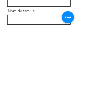
Nom de famille
E-mail
Contacter
Envoyer
HormeticZone