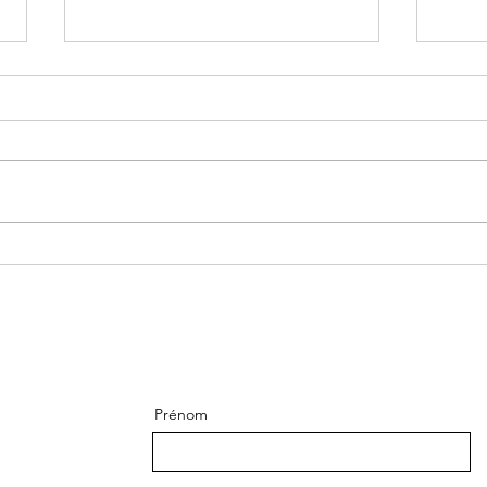
Mélatonine et obscurité,
L’A
l’intelligence régénératrice
adap
de la nuit.
trans
Prénom