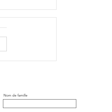
UTOMNE — Synergies
tatives en temps de
ition
Nom de famille