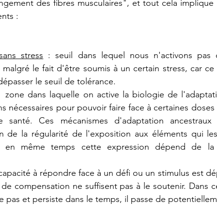
ongement des fibres musculaires", et tout cela implique
ents :
sans stress
 : seuil dans lequel nous n'activons pas
 malgré le fait d'être soumis à un certain stress, car ce 
épasser le seuil de tolérance.
:  zone dans laquelle on active la biologie de l'adapta
s nécessaires pour pouvoir faire face à certaines doses 
e santé. Ces mécanismes d'adaptation ancestraux e
n de la régularité de l'exposition aux éléments qui les a
. Et en même temps cette expression dépend de l
a capacité à répondre face à un défi ou un stimulus est d
e compensation ne suffisent pas à le soutenir. Dans cett
te pas et persiste dans le temps, il passe de potentielle