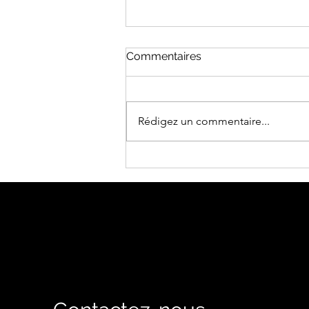
Commentaires
Rédigez un commentaire...
Entre air froid et sol vivant :
leçons de défense en
automne