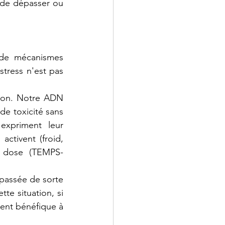
 de dépasser ou 
 de mécanismes 
stress n'est pas 
tion. Notre ADN 
de toxicité sans 
xpriment leur 
ctivent (froid, 
a dose (TEMPS-
épassée de sorte 
e situation, si 
ment bénéfique à 