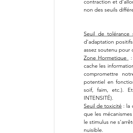
contraction et d'all
non des seuils différ
Seuil de tolérance 
d'adaptation positifs
assez soutenu pour d
Zone Hormetique 
 
cache les information
compromettre notr
potentiel en fonctio
soif, faim, etc.)
INTENSITÉ).
Seuil de toxicité
 : l
que les mécanismes d
le stimulus ne s'arrê
nuisible.