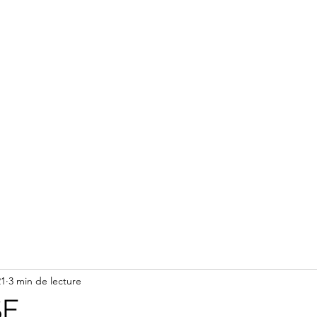
Accueil
À propos
Services
Calendr
21
3 min de lecture
E.