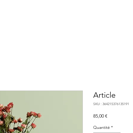
Accueil
À propos
Services
Calendr
Article
SKU : 364215376135191
Prix
85,00 €
Quantité
*