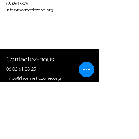
0602613825
infos@hormeticzone.org
Contactez-nous
06 02 61 38 25
infos@hormeticzone.org
Prénom
Nom de famille